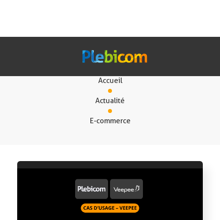
E-commerce
Accueil
Nos Solutions
Actualité
E-commerce
Fr