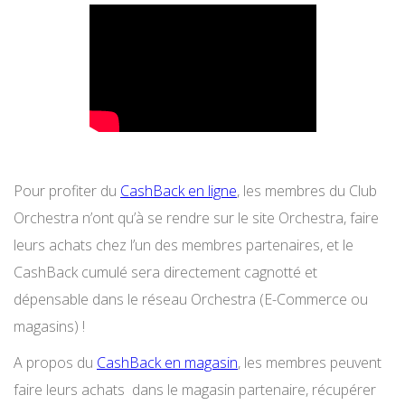
Pour profiter du
CashBack en ligne
, les membres du Club
Orchestra n’ont qu’à se rendre sur le site Orchestra, faire
leurs achats chez l’un des membres partenaires, et le
CashBack cumulé sera directement cagnotté et
dépensable dans le réseau Orchestra (E-Commerce ou
magasins) !
A propos du
CashBack en magasin
, les membres peuvent
faire leurs achats
dans le magasin partenaire, récupérer