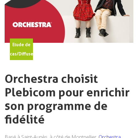
Etude de
cas/Diffuseurs
Orchestra choisit
Plebicom pour enrichir
son programme de
fidélité
Basé à Saint-Aunès, à côté de Montpellier,
Orchestra
,