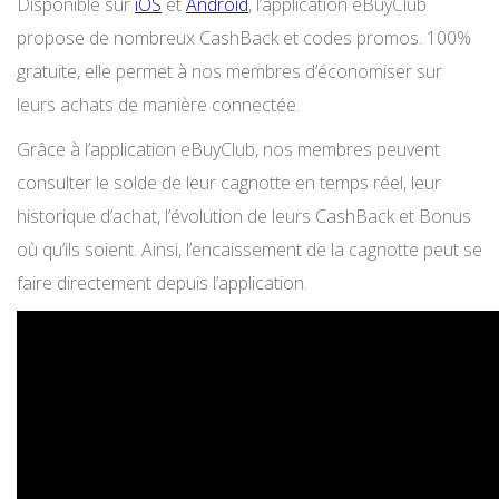
Disponible sur
iOS
et
Android
, l’application eBuyClub
propose de nombreux CashBack et codes promos. 100%
gratuite, elle permet à nos membres d’économiser sur
leurs achats de manière connectée.
Grâce à l’application eBuyClub, nos membres peuvent
consulter le solde de leur cagnotte en temps réel, leur
historique d’achat, l’évolution de leurs CashBack et Bonus
où qu’ils soient. Ainsi, l’encaissement de la cagnotte peut se
faire directement depuis l’application.