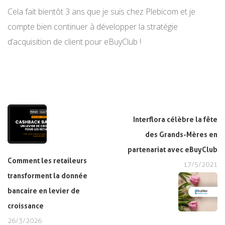
Cela fait bientôt 3 ans que je suis chez Plebicom et je
compte bien continuer à développer la stratégie
d’acquisition de client pour eBuyClub !
Interflora célèbre la fête
des Grands-Mères en
partenariat avec eBuyClub
Comment les retaileurs
17/5/2021
transforment la donnée
bancaire en levier de
croissance
26/3/2026