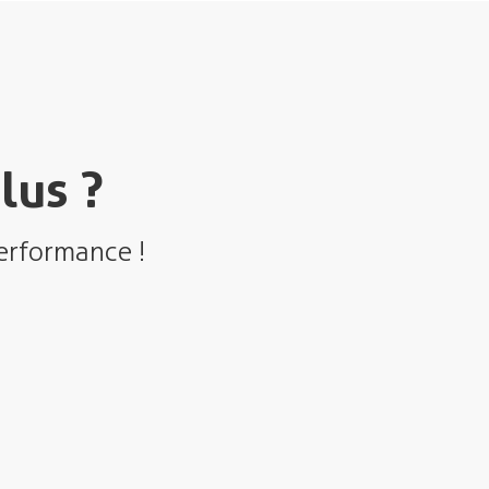
lus ?
erformance !