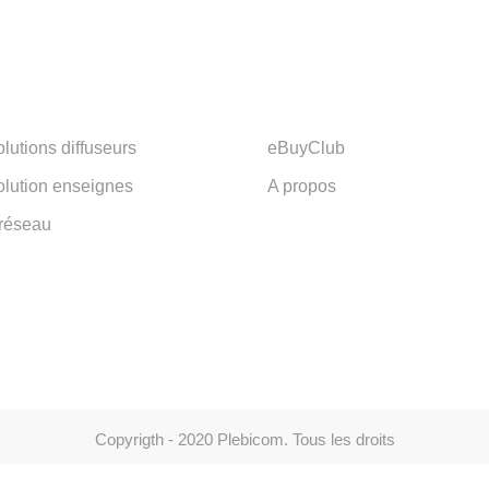
lutions diffuseurs
eBuyClub
olution enseignes
A propos
 réseau
Copyrigth - 2020 Plebicom. Tous les droits