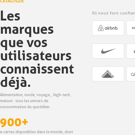
CATALOGUE
Les
Ils nous font confia
marques
que vos
utilisateurs
connaissent
déjà.
Alimentation, mode, voyage, , high-tech,
maison : tous les univers de
consommation du quotidien.
900+
e-cartes disponibles dans le monde, dont