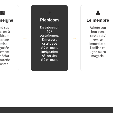
⚡
🏪
👤
Plebicom
nseigne
Le membre
Distribue sur
nd ses
Achète son
40+
artes à
bon avec
plateformes.
ebicom
cashback /
→
→
Diffuseur :
ec une
remise
catalogue
emise
immédiate.
clé en main,
gociée.
L'utilise en
intégration
iement
ligne ou en
API ou site
édiat.
magasin.
clé en main.
sorerie
ostée.