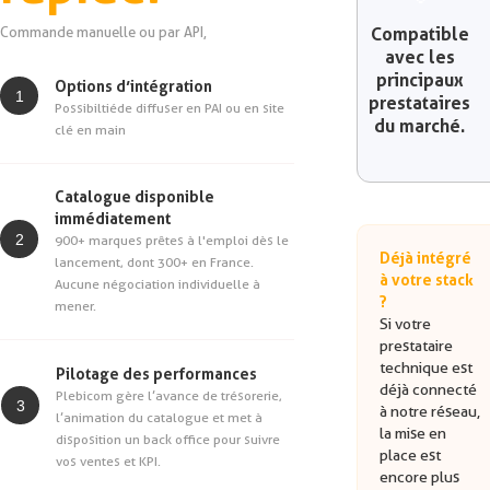
Commande manuelle ou par API,
Compatible
avec les
principaux
Options d’intégration
1
prestataires
Possibiltiéde diffuser en PAI ou en site
du marché.
clé en main
Catalogue disponible
immédiatement
2
900+ marques prêtes à l'emploi dès le
Déjà intégré
lancement, dont 300+ en France.
à votre stack
Aucune négociation individuelle à
?
mener.
Si votre
prestataire
technique est
Pilotage des performances
déjà connecté
Plebicom gère l’avance de trésorerie,
3
à notre réseau,
l’animation du catalogue et met à
la mise en
disposition un back office pour suivre
place est
vos ventes et KPI.
encore plus