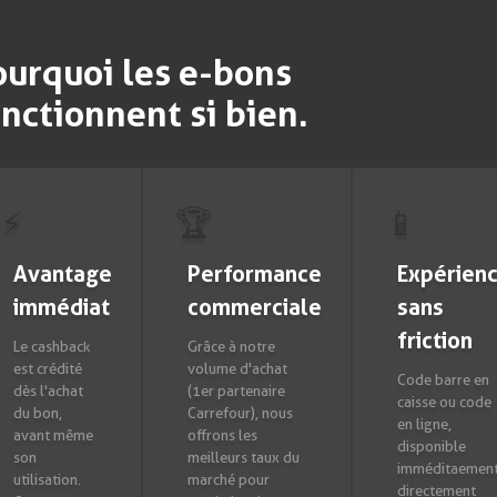
ourquoi les e-bons
onctionnent si bien.
⚡
🏆
📱
Avantage
Performance
Expérien
immédiat
commerciale
sans
friction
Le cashback
Grâce à notre
est crédité
volume d'achat
Code barre en
dès l'achat
(1er partenaire
caisse ou code
du bon,
Carrefour), nous
en ligne,
avant même
offrons les
disponible
son
meilleurs taux du
imméditaemen
utilisation.
marché pour
directement