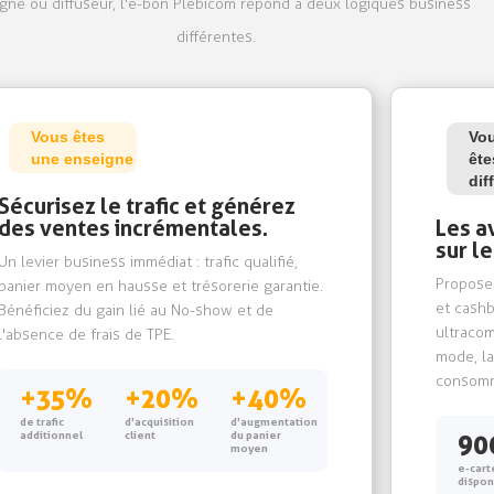
gne ou diffuseur, l'e-bon Plebicom répond à deux logiques business
différentes.
Vous êtes
Vo
une enseigne
ête
dif
Sécurisez le trafic et générez
des ventes incrémentales.
Les a
sur l
Un levier business immédiat : trafic qualifié,
Propose
panier moyen en hausse et trésorerie garantie.
et cashb
Bénéficiez du gain lié au No-show et de
ultracom
l'absence de frais de TPE.
mode, la
consomm
+35%
+20%
+40%
de trafic
d'acquisition
d'augmentation
additionnel
client
du panier
90
moyen
e-cart
dispon