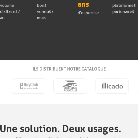
ans
volume
bons
plateformes
d'affaires /
vendus /
partenaires
d'expertise
an
mois
ILS DISTRIBUENT NOTRE CATALOGUE
Une solution. Deux usages.