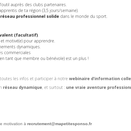
’outil auprès des clubs partenaires.
apprentis de ta région (3,5 jours/semaine).
n
réseau professionnel solide
dans le monde du sport.
valent (facultatif)
.
e), et motivé(e) pour apprendre.
onnements dynamiques.
tés commerciales
(en tant que membre ou bénévole) est un plus !
toutes les infos et participer à notre
webinaire d’information colle
un
réseau dynamique
, et surtout :
une vraie aventure professionn
de motivation à
recrutement@mapetitesponso.fr